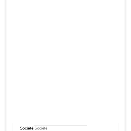
Besoin d'une
précision, d'une
aide pour vous
inscrire ?
Remplissez ce
formulaire ou
contactez-nous au
04/232.42.79
Société