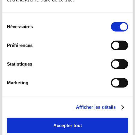
Nombre d'exemplaire d'aide mémoire demandé
*
Sélection
Nécessaires
du
consentement
Prénom
*
Préférences
Nom
*
Société
Adresse
*
Statistiques
Code postal
*
Localité
*
Marketing
Email
*
N° de TVA
*
Envoyer la demande
Afficher les détails
Accepter tout