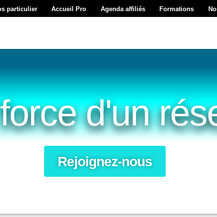
os particulier
Accueil Pro
Agenda affiliés
Formations
No
force d'un ré
Rejoignez-nous