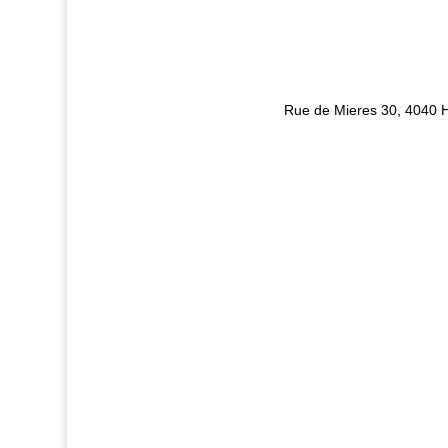
Visite du nouve
d’Embuild 
Rue de Mieres 30, 4040 H
Consultez le nouveau catalogue d