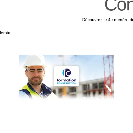
Con
au siège
Liège
Découvrez le 4e numéro d
erstal
Formez-vous avec
Embuild – Chambre de la Construction | Liège
!
e