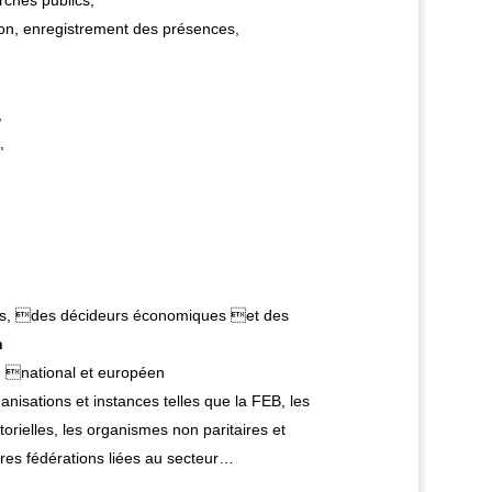
rchés publics,
tion, enregistrement des présences,
,
,
ense de vos intérêts
ics, des décideurs économiques et des
n
l, national et européen
isations et instances telles que la FEB, les
orielles, les organismes non paritaires et
tres fédérations liées au secteur…