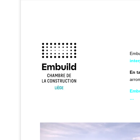
Je construis ou je rénove
Embu
inte
En t
arro
Embu
…