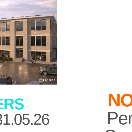
N
ERS
Per
31.05.26