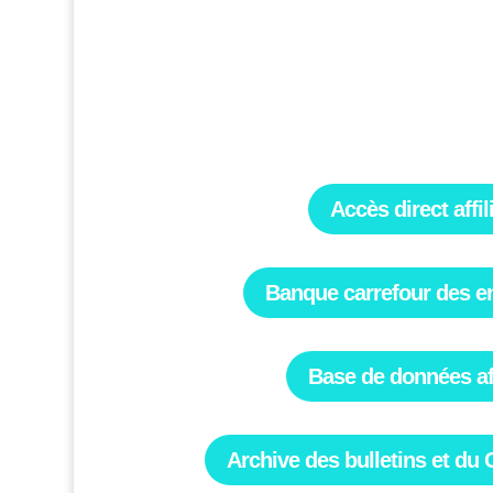
formations 2025-2026 !
Cliquez dessus pour le consulter !
Accès direct affil
Banque carrefour des en
Base de données aff
Archive des bulletins et du