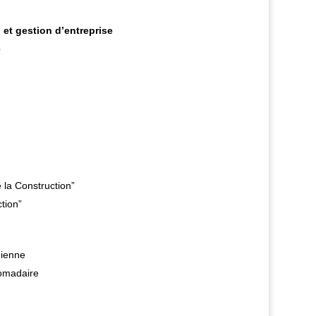
 et gestion d’entreprise
e
 la Construction”
tion”
dienne
domadaire