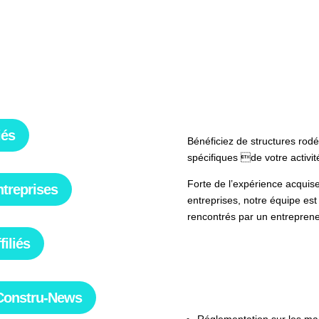
Cliquez pour retrouver le détail
de nos formations
Devenir membre
iés
Bénéficiez de structures rod
spécifiques de votre activit
Forte de l’expérience acquis
treprises
entreprises, notre équipe es
rencontrés par un entreprene
iliés
Contactez-nous pour plus
Accompagnement jur
 Constru-News