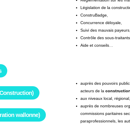
Réglementation sur les ma
Législation de la construc
ConstruBadge,
Concurrence déloyale,
Suivi des mauvais payeurs
Contrôle des sous-traitants
Aide et conseils…
s
Représentation & déf
auprès des pouvoirs publ
acteurs de la
constructio
Construction)
aux niveaux local, régiona
auprès de nombreuses organ
commissions paritaires sect
ration wallonne)
paraprofessionnels, les au