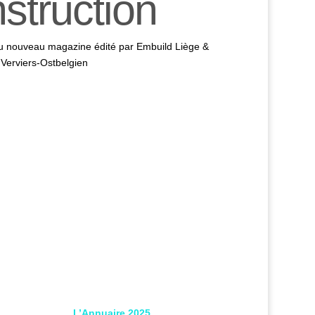
struction
u nouveau magazine édité par Embuild Liège &
Verviers-Ostbelgien
L’Annuaire 2025