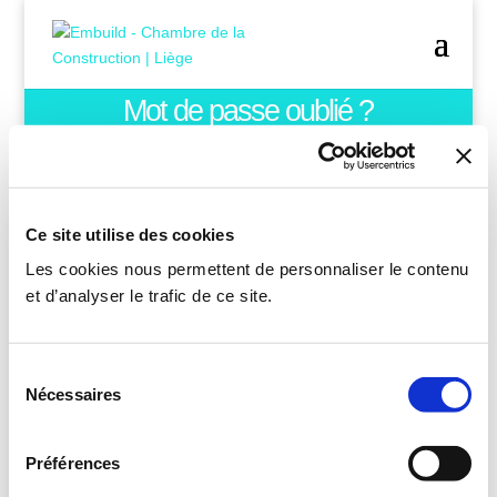
Mot de passe oublié ?
Ce site utilise des cookies
Les cookies nous permettent de personnaliser le contenu
Mot de passe
et d’analyser le trafic de ce site.
oublié ?
Pour le réinitialiser, merci
Sélection
d'entrer votre adresse mail.
Nécessaires
du
*
Indiquez votre mail
consentement
*
Préférences