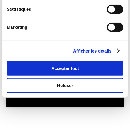
Je valide
Statistiques
Marketing
Accueil
Afficher les détails
Accepter tout
Refuser
Tous droits réservés Embuild Liège
Mentions légales
Protection des données
Cookies